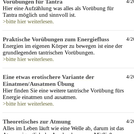
Vorübungen für Tantra
4/2
Hier eine Aufzählung was alles als Vorübung für
Tantra möglich und sinnvoll ist.
>bitte hier weiterlesen.
Praktische Vorübungen zum Energiefluss
4/2
Energien im eigenen Körper zu bewegen ist eine der
grundlegenden tantrischen Vorübungen.
>bitte hier weiterlesen.
Eine etwas erotischere Variante der
4/2
Einatmen/Ausatmen Übung
Hier finden Sie eine weitere tantrische Vorübung fürs
Energie einatmen und ausatmen.
>bitte hier weiterlesen.
Theoretisches zur Atmung
4/2
Alles im Leben läuft wie eine Welle ab, darum ist das