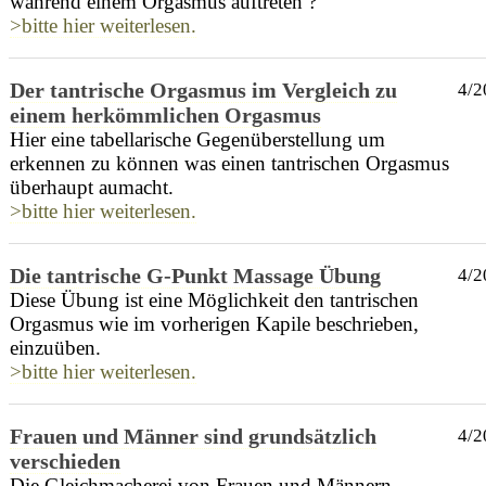
während einem Orgasmus auftreten ?
>bitte hier weiterlesen.
Der tantrische Orgasmus im Vergleich zu
4/2
einem herkömmlichen Orgasmus
Hier eine tabellarische Gegenüberstellung um
erkennen zu können was einen tantrischen Orgasmus
überhaupt aumacht.
>bitte hier weiterlesen.
Die tantrische G-Punkt Massage Übung
4/2
Diese Übung ist eine Möglichkeit den tantrischen
Orgasmus wie im vorherigen Kapile beschrieben,
einzuüben.
>bitte hier weiterlesen.
Frauen und Männer sind grundsätzlich
4/2
verschieden
Die Gleichmacherei von Frauen und Männern