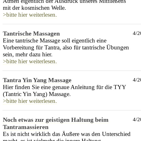
Atmen eigentlich der Ausdruck unseres Mitfließens
mit der kosmischen Welle.
>bitte hier weiterlesen.
Tantrische Massagen
4/2
Eine tantrische Massage soll eigentlich eine
Vorbereitung für Tantra, also für tantrische Übungen
sein, mehr dazu hier.
>bitte hier weiterlesen.
Tantra Yin Yang Massage
4/2
Hier finden Sie eine genaue Anleitung für die TYY
(Tantric Yin Yang) Massage.
>bitte hier weiterlesen.
Noch etwas zur geistigen Haltung beim
4/2
Tantramassieren
Es ist nicht wirklich das Äußere was den Unterschied
macht, es ist vielmehr die innere Haltung.