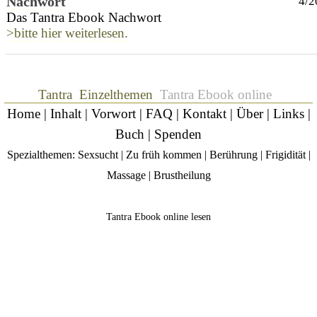
Nachwort
4/2
Das Tantra Ebook Nachwort
>bitte hier weiterlesen.
Tantra
Einzelthemen
Tantra Ebook online
Home
|
Inhalt
|
Vorwort
|
FAQ
|
Kontakt
|
Über
|
Links
|
Buch
|
Spenden
Spezialthemen:
Sexsucht
|
Zu früh kommen
|
Berührung
|
Frigidität
|
Massage
|
Brustheilung
Tantra Ebook online lesen