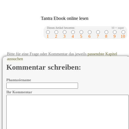
Tantra Ebook online lesen
Diesen Artikel bewerten:
10 = super
1
2
3
4
5
6
7
8
9
10
Bitte für eine Frage oder Kommentar das jeweils
passendste Kapitel
aussuchen
Kommentar schreiben:
Phantasiename
Ihr Kommentar