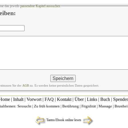
tar das jeweils
passendste Kapitel aussuchen
eiben:
 stimmen Sie der
AGB
zu. Es werden keine persönlichen Daten gespeichert.
Home
|
Inhalt
|
Vorwort
|
FAQ
|
Kontakt
|
Über
|
Links
|
Buch
|
Spende
ialthemen:
Sexsucht
|
Zu früh kommen
|
Berührung
|
Frigidität
|
Massage
|
Brusthe
Tantra Ebook online lesen