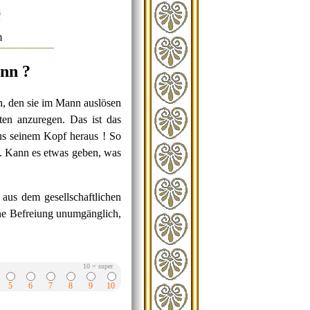
m
ann ?
n, den sie im Mann auslösen
ten anzuregen. Das ist das
s seinem Kopf heraus ! So
n. Kann es etwas geben, was
 aus dem gesellschaftlichen
ene Befreiung unumgänglich,
10 = super
5
6
7
8
9
10