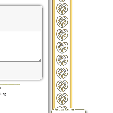
n
ilung
Action Center