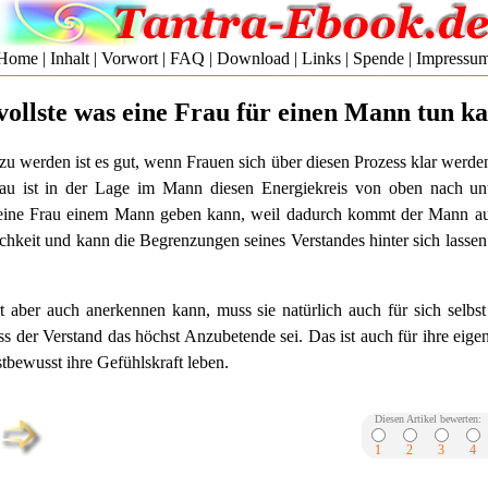
Home
|
Inhalt
|
Vorwort
|
FAQ
|
Download
|
Links
|
Spende
|
Impressu
vollste was eine Frau für einen Mann tun k
zu werden ist es gut, wenn Frauen sich über diesen Prozess klar werde
rau ist in der Lage im Mann diesen Energiekreis von oben nach un
eine Frau einem Mann geben kann, weil dadurch kommt der Mann au
ichkeit und kann die Begrenzungen seines Verstandes hinter sich lasse
 aber auch anerkennen kann, muss sie natürlich auch für sich selbst
ss der Verstand das höchst Anzubetende sei. Das ist auch für ihre eig
stbewusst ihre Gefühlskraft leben.
Diesen Artikel bewerten:
1
2
3
4