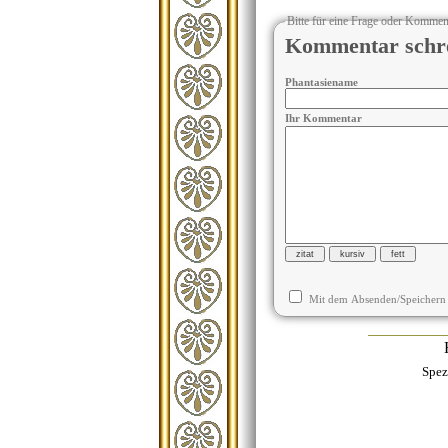
Bitte für eine Frage oder Kommen
Kommentar schr
Phantasiename
Ihr Kommentar
Mit dem Absenden/Speichern
Spez