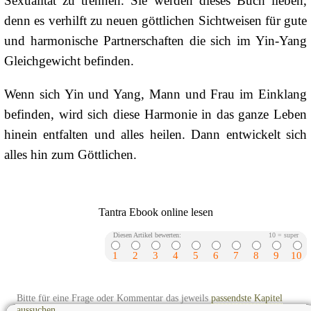
Sexualität zu trennen. Sie werden dieses Buch lieben,
denn es verhilft zu neuen göttlichen Sichtweisen für gute
und harmonische Partnerschaften die sich im Yin-Yang
Gleichgewicht befinden.
Wenn sich Yin und Yang, Mann und Frau im Einklang
befinden, wird sich diese Harmonie in das ganze Leben
hinein entfalten und alles heilen. Dann entwickelt sich
alles hin zum Göttlichen.
Tantra Ebook online lesen
Diesen Artikel bewerten:
10 = super
1
2
3
4
5
6
7
8
9
10
Bitte für eine Frage oder Kommentar das jeweils
passendste Kapitel
aussuchen