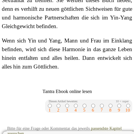
Sexualität zu trennen. Sie werden dieses Buch lieben,
denn es verhilft zu neuen göttlichen Sichtweisen für gute
und harmonische Partnerschaften die sich im Yin-Yang
Gleichgewicht befinden.
Wenn sich Yin und Yang, Mann und Frau im Einklang
befinden, wird sich diese Harmonie in das ganze Leben
hinein entfalten und alles heilen. Dann entwickelt sich
alles hin zum Göttlichen.
Tantra Ebook online lesen
Diesen Artikel bewerten:
10 = super
1
2
3
4
5
6
7
8
9
10
Bitte für eine Frage oder Kommentar das jeweils
passendste Kapitel
aussuchen